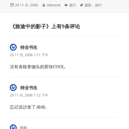
发
作
分
标
29 11 月, 2006
oldmonk
旅行
摄影
、
旅行
布
者
类
签
于
《旅途中的影子》上有9条评论
待业书生
说
道：
29 11 月, 2006 1:11 下午
没有表格拿锄头的那张COOL.
待业书生
说
道：
29 11 月, 2006 1:12 下午
忘记说沙发了.哈哈.
DD
说