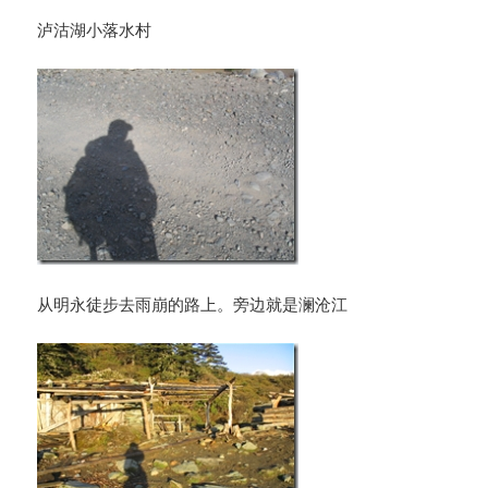
泸沽湖小落水村
从明永徒步去雨崩的路上。旁边就是澜沧江