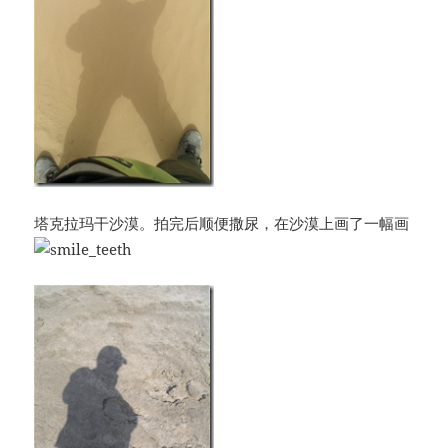
塔克拉玛干沙漠。拍完后顺便撒尿，在沙漠上画了一幅画