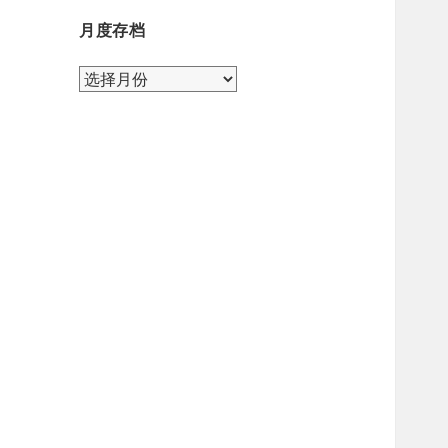
月度存档
月
度
存
档