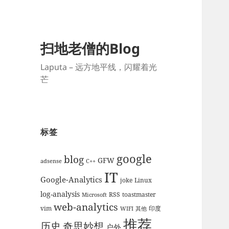
扫地老僧的Blog
Laputa – 远方地平线，闪耀着光
芒
标签
google
blog
GFW
adsense
C++
IT
Google-Analytics
joke
Linux
log-analysis
RSS
toastmaster
Microsoft
web-analytics
vim
印度
WIFI
其他
推荐
历史
奇思妙想
户外