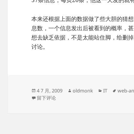
37条信息，每页20条，他这一天发的就有1
本来还根据上面的数据做了些大胆的猜想
息数，一个信息发出后被看到的概率，甚
想去缺乏依据，不是太能站住脚，给删掉
讨论。
发
作
分
标
4 7 月, 2009
oldmonk
IT
web-an
布
于饭否出来的流量初步研究
者
类
签
留下评论
于