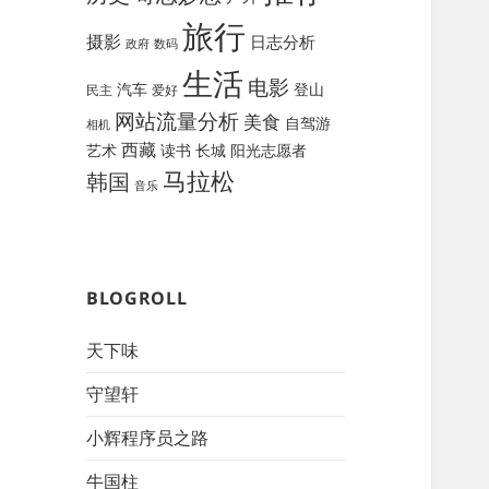
旅行
摄影
日志分析
政府
数码
生活
电影
汽车
登山
民主
爱好
网站流量分析
美食
自驾游
相机
西藏
艺术
读书
长城
阳光志愿者
马拉松
韩国
音乐
BLOGROLL
天下味
守望轩
小辉程序员之路
牛国柱