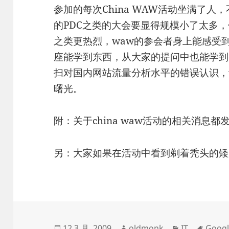
参加的每次China WAW活动坐满了人
的PDC之类的大会要显得规模小了太多，
之类更热烈，waw的参会者身上能感受
座能学到东西，从大家的提问中也能学到
扫对国内网站流量分析水平的错误认识，
曙光。
附：关于china waw活动的相关消息都
另：大家如果在活动中看到剃着秃头的矮
发
作
分
标
12 3 月, 2009
oldmonk
IT
Googl