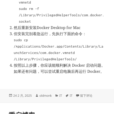
vmnetd
sudo rm -f
/Library/PrivilegedHelperTools/com.docker.
socket
然后重新安装Docker Desktop for Mac
但安装完别着急运行，先执行下面的命令：
sudo cp
/Applications/Docker.app/Contents/Library/La
unchServices/com.docker.vmnetd
/Library/PrivilegedHelperTools/
按照以上步骤，你应该能顺利解决 Docker 启动问题。
如果还有问题，可以尝试重启电脑后再运行 Docker。
发
作
分
标
于“com.docker.vmnted” 
24 2 月, 2025
oldmonk
IT
IT
留下评论
布
者
类
签
于