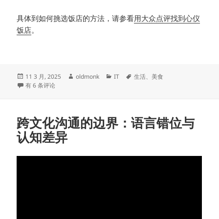
具体到如何挑选饭店的方法，请参看
用大众点评找到心仪
饭店
。
发
作
分
标
11 3 月, 2025
oldmonk
IT
生活
、
美食
布
餐厅评分的思考
者
类
签
有 6 条评论
于
跨文化沟通的边界：语言错位与
认知差异