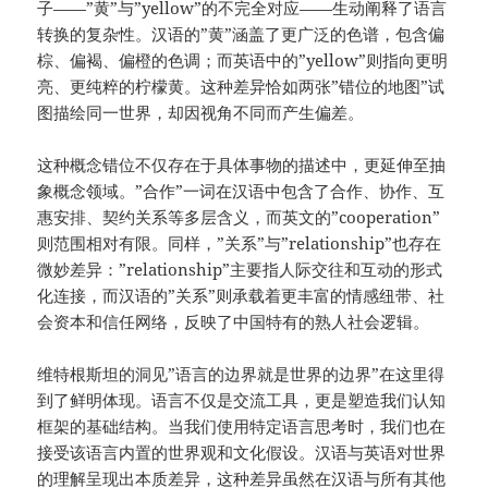
子——”黄”与”yellow”的不完全对应——生动阐释了语言
转换的复杂性。汉语的”黄”涵盖了更广泛的色谱，包含偏
棕、偏褐、偏橙的色调；而英语中的”yellow”则指向更明
亮、更纯粹的柠檬黄。这种差异恰如两张”错位的地图”试
图描绘同一世界，却因视角不同而产生偏差。
这种概念错位不仅存在于具体事物的描述中，更延伸至抽
象概念领域。”合作”一词在汉语中包含了合作、协作、互
惠安排、契约关系等多层含义，而英文的”cooperation”
则范围相对有限。同样，”关系”与”relationship”也存在
微妙差异：”relationship”主要指人际交往和互动的形式
化连接，而汉语的”关系”则承载着更丰富的情感纽带、社
会资本和信任网络，反映了中国特有的熟人社会逻辑。
维特根斯坦的洞见”语言的边界就是世界的边界”在这里得
到了鲜明体现。语言不仅是交流工具，更是塑造我们认知
框架的基础结构。当我们使用特定语言思考时，我们也在
接受该语言内置的世界观和文化假设。汉语与英语对世界
的理解呈现出本质差异，这种差异虽然在汉语与所有其他