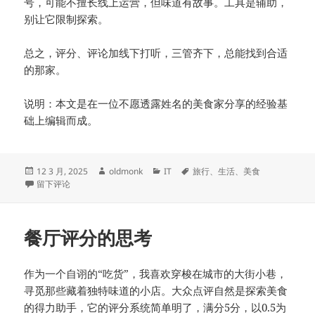
号，可能不擅长线上运营，但味道有故事。工具是辅助，
别让它限制探索。
总之，评分、评论加线下打听，三管齐下，总能找到合适
的那家。
说明：本文是在一位不愿透露姓名的美食家分享的经验基
础上编辑而成。
发
作
分
标
12 3 月, 2025
oldmonk
IT
旅行
、
生活
、
美食
布
于用大众点评找到心仪饭店
者
类
签
留下评论
于
餐厅评分的思考
作为一个自诩的“吃货”，我喜欢穿梭在城市的大街小巷，
寻觅那些藏着独特味道的小店。大众点评自然是探索美食
的得力助手，它的评分系统简单明了，满分5分，以0.5为