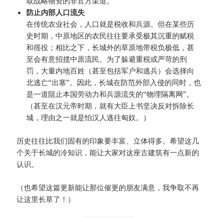
取战略物资的非官方渠道。
防止内部人口流失
在传统农业社会，人口就是税收和兵源。但在某些历
史时期，中原地区的农民往往要承受极其沉重的赋税
和徭役；相比之下，长城外的草原地带税负极低，甚
至会有意招揽中原流民。为了躲避重税或严苛的刑
罚，大量内地百姓（甚至包括军户和逃兵）会选择向
北逃亡“出塞”。因此，长城在防范外部入侵的同时，也
是一道阻止本国劳动力和兵源流失的“物理隔离网”。
（甚至在汉元帝时期，就有大臣上书坚决反对拆除长
城，理由之一就是怕汉人逃往匈奴。）
历史往往比我们固有的印象要丰富、立体得多。希望这几
个关于长城的冷知识，能让大家对这座古建筑有一点新的
认识。
（也希望这篇更新能让那位催更的朋友满意，我争取不再
让这里长草了！）