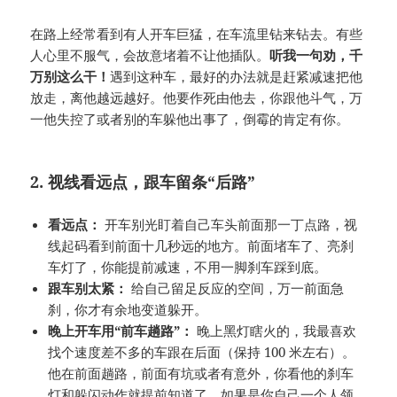
在路上经常看到有人开车巨猛，在车流里钻来钻去。有些
人心里不服气，会故意堵着不让他插队。
听我一句劝，千
万别这么干！
遇到这种车，最好的办法就是赶紧减速把他
放走，离他越远越好。他要作死由他去，你跟他斗气，万
一他失控了或者别的车躲他出事了，倒霉的肯定有你。
2. 视线看远点，跟车留条“后路”
看远点：
开车别光盯着自己车头前面那一丁点路，视
线起码看到前面十几秒远的地方。前面堵车了、亮刹
车灯了，你能提前减速，不用一脚刹车踩到底。
跟车别太紧：
给自己留足反应的空间，万一前面急
刹，你才有余地变道躲开。
晚上开车用“前车趟路”：
晚上黑灯瞎火的，我最喜欢
找个速度差不多的车跟在后面（保持 100 米左右）。
他在前面趟路，前面有坑或者有意外，你看他的刹车
灯和躲闪动作就提前知道了。如果是你自己一个人领