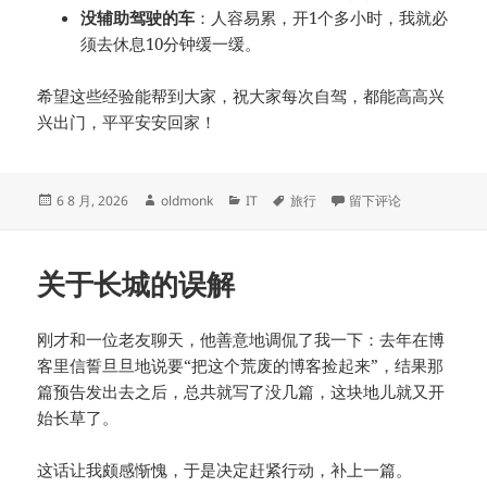
没辅助驾驶的车
：人容易累，开1个多小时，我就必
须去休息10分钟缓一缓。
希望这些经验能帮到大家，祝大家每次自驾，都能高高兴
兴出门，平平安安回家！
发
作
分
标
于防御性驾驶经验谈
6 8 月, 2026
oldmonk
IT
旅行
留下评论
布
者
类
签
于
关于长城的误解
刚才和一位老友聊天，他善意地调侃了我一下：去年在博
客里信誓旦旦地说要“把这个荒废的博客捡起来”，结果那
篇预告发出去之后，总共就写了没几篇，这块地儿就又开
始长草了。
这话让我颇感惭愧，于是决定赶紧行动，补上一篇。