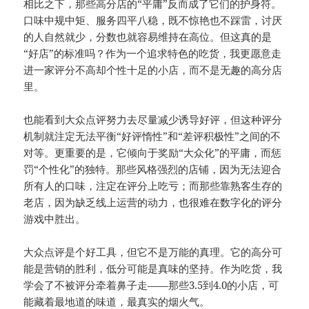
相比之下，那些高分店的“平庸”反而成了它们的护身符。
口味中规中矩、服务四平八稳，既不惊艳也不踩雷，讨厌
的人自然就少，分数也就容易维持在高位。但这真的是
“好店”的标准吗？作为一个追求特色的吃货，我更愿意走
进一家评分不高却个性十足的小店，而不是无趣的高分店
里。
也能看到大众点评努力去尽量减少诱导好评，但这种评分
机制就注定无法平衡“好评惰性”和“差评积极性”之间的不
对等。更重要的是，它倾向于奖励“大众化”的平庸，而惩
罚“个性化”的独特。那些风格强烈的店铺，因为无法迎合
所有人的口味，注定在评分上吃亏；而那些靠熟客生存的
老店，因为缺乏线上运营的动力，也很难在数字化的评分
游戏中胜出。
大众点评是个好工具，但它不是万能的真理。它的高分可
能是营销的胜利，低分可能是真味的坚持。作为吃货，我
学会了不被评分牵着鼻子走——那些3.5到4.0的小店，可
能藏着最地道的味道，最真实的烟火气。