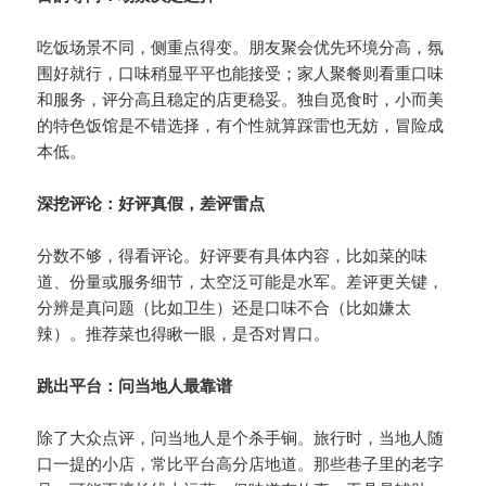
吃饭场景不同，侧重点得变。朋友聚会优先环境分高，氛
围好就行，口味稍显平平也能接受；家人聚餐则看重口味
和服务，评分高且稳定的店更稳妥。独自觅食时，小而美
的特色饭馆是不错选择，有个性就算踩雷也无妨，冒险成
本低。
深挖评论：好评真假，差评雷点
分数不够，得看评论。好评要有具体内容，比如菜的味
道、份量或服务细节，太空泛可能是水军。差评更关键，
分辨是真问题（比如卫生）还是口味不合（比如嫌太
辣）。推荐菜也得瞅一眼，是否对胃口。
跳出平台：问当地人最靠谱
除了大众点评，问当地人是个杀手锏。旅行时，当地人随
口一提的小店，常比平台高分店地道。那些巷子里的老字