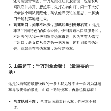
还可能疲劳驾驶。千万别跟在它屁股后面，也别长时
间跟它并排开。想超车，先打左转向灯，闪一下大灯
或者按个喇叭提醒他，确认他没变道的意思，一脚油
门干脆利落地超过去。
高速出口，如果不出去，那就尽量别走最右道：
这是
非常“中国特色”的保命经验。快到高速出口或服务区，
不出去的话我一般都靠左边车道走。因为常有人错过
了出口，敢直接从最左边一把方向，硬扎到最右边出
去。你如果在右边车道，极容易撞车。
5. 山路超车：千万别拿命赌！（最重要的一
条）
这是我自驾游最想强调的一条！我见过不止一次因为乱超
车导致丧命的惨剧。山路上遇到慢车，再急也得忍着！
弯道绝对不超：
弯道后面藏着什么车，你根本不知
道。