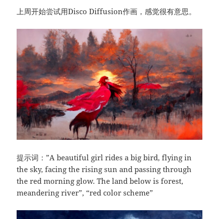
上周开始尝试用Disco Diffusion作画，感觉很有意思。
提示词：”A beautiful girl rides a big bird, flying in
the sky, facing the rising sun and passing through
the red morning glow. The land below is forest,
meandering river”, “red color scheme”