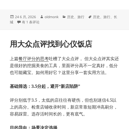
发
作
分
标
24 6 月, 2026
oldmonk
历史
、
旅行
历史
、
旅行
、
长
布
关于长城的误解
者
类
签
城
有 1 条评论
于
用大众点评找到心仪饭店
上篇
餐厅评分的思考
吐槽了大众点评， 但大众点评其实还
是很好的挖掘美食的工具，里面评分高不一定真好，低分
也可能藏宝。如何用好它？这里分享一套实用方法。
基础筛选：3.5分起，避开“新店陷阱”
评分别低于3.5，太低的店往往有硬伤，但也别迷信4.5以
上的高分。检查店铺收录时间，新店常靠短期冲高刷分，
容易踩雷。选存活时间长的，更有底气。
目的导向：场景决定选择