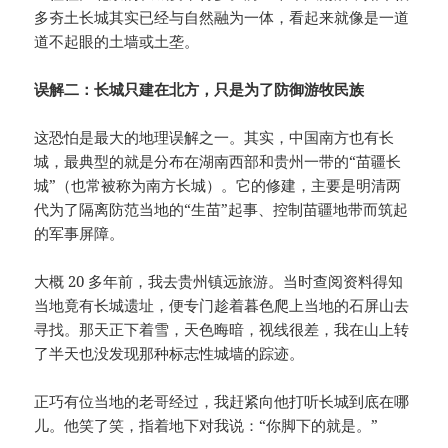
多夯土长城其实已经与自然融为一体，看起来就像是一道
道不起眼的土墙或土垄。
误解二：长城只建在北方，只是为了防御游牧民族
这恐怕是最大的地理误解之一。其实，中国南方也有长
城，最典型的就是分布在湖南西部和贵州一带的“苗疆长
城”（也常被称为南方长城）。它的修建，主要是明清两
代为了隔离防范当地的“生苗”起事、控制苗疆地带而筑起
的军事屏障。
大概 20 多年前，我去贵州镇远旅游。当时查阅资料得知
当地竟有长城遗址，便专门趁着暮色爬上当地的石屏山去
寻找。那天正下着雪，天色晦暗，视线很差，我在山上转
了半天也没发现那种标志性城墙的踪迹。
正巧有位当地的老哥经过，我赶紧向他打听长城到底在哪
儿。他笑了笑，指着地下对我说：“你脚下的就是。”