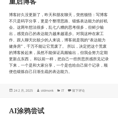
重启博客
博客好久没更新了，昨天和朋友聊天，突然顿悟：写博客
不只是码字分享，更是个整理思路、锻炼表达能力的好机
会。这两年想法很多，乱七八糟的思考很多，但鲜少输
出，感觉自己的表达能力越来越退步。对我这种在家工
作、跟人聊天比较少的人来说，博客就是我的“表达能力
健身房”，千万不能让它荒废了。 所以，决定把这个荒废
的博客捡起来，虽然不能保证高频输出，但我会努力定期
更新点东西， 和以前一样，把自己一些所思所感所见记录
下来，一个是和大家分享，一个是也给自己留个记录，顺
便也锻炼自己日渐生疏的表达能力。
发
作
分
于重启博客
24 2 月, 2025
oldmonk
IT
留下评论
布
者
类
于
AI涂鸦尝试