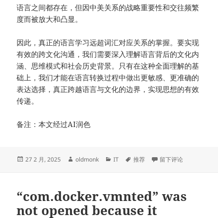
语言之间都存在，但因中美关系的战略重要性和交往频繁
度而被放大和凸显。
因此，真正的语言学习远超词汇对应关系的掌握。要实现
有效的跨文化沟通，我们需要深入理解语言背后的文化内
涵、思维模式和社会历史背景。只有在这种全面理解的基
础上，我们才能在语言转换过程中做出更敏感、更准确的
表达选择，真正跨越语言与文化的边界，实现思想的有效
传递。
备注：本文经过AI润色
发
作
分
标
于跨文化沟通的边界：
27 2 月, 2025
oldmonk
IT
推荐
留下评论
布
者
类
签
于
“com.docker.vmnted” was
not opened because it