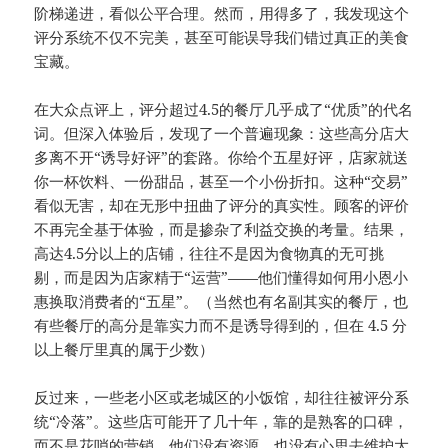
阶梯递进，看似公平合理。然而，用得多了，我发现这个
评分系统不仅不完美，甚至可能误导我们错过真正的美食
宝藏。
在大众点评上，评分超过4.5的餐厅几乎成了“优质”的代名
词。但深入体验后，发现了一个普遍现象：这些高分店大
多离不开“诱导好评”的套路。你给个五星好评，店家就送
你一杯饮料、一份甜品，甚至一个小份折扣。这种“交易”
看似无害，却在无形中扭曲了评分的真实性。顾客的评价
不再完全基于体验，而是掺杂了利益交换的考量。结果，
高达4.5分以上的店铺，往往不是因为食物真的无可挑
剔，而是因为店家精于“运营”——他们懂得如何用小恩小
惠换取消费者的“五星”。（当然也有名副其实的餐厅，也
有些餐厅的高分是靠实力而不是诱导得到的，但在 4.5 分
以上餐厅里真的属于少数）
反过来，一些老小区或老城区的小饭馆，却往往被评分系
统“冷落”。这些店可能开了几十年，靠的是熟客的口碑，
而不是花哨的营销。他们没有资源、也没有心思去维护大