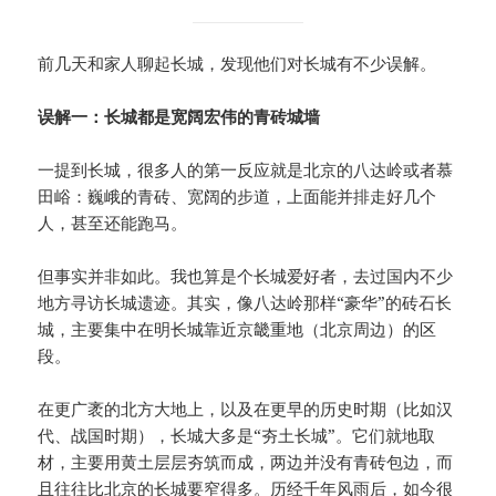
前几天和家人聊起长城，发现他们对长城有不少误解。
误解一：长城都是宽阔宏伟的青砖城墙
一提到长城，很多人的第一反应就是北京的八达岭或者慕
田峪：巍峨的青砖、宽阔的步道，上面能并排走好几个
人，甚至还能跑马。
但事实并非如此。我也算是个长城爱好者，去过国内不少
地方寻访长城遗迹。其实，像八达岭那样“豪华”的砖石长
城，主要集中在明长城靠近京畿重地（北京周边）的区
段。
在更广袤的北方大地上，以及在更早的历史时期（比如汉
代、战国时期），长城大多是“夯土长城”。它们就地取
材，主要用黄土层层夯筑而成，两边并没有青砖包边，而
且往往比北京的长城要窄得多。历经千年风雨后，如今很