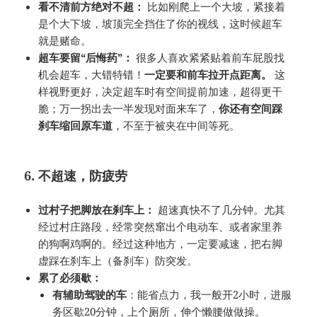
看不清前方绝对不超：
比如刚爬上一个大坡，紧接着
是个大下坡，坡顶完全挡住了你的视线，这时候超车
就是赌命。
超车要留“后悔药”：
很多人喜欢紧紧贴着前车屁股找
机会超车，大错特错！
一定要和前车拉开点距离。
这
样视野更好，决定超车时有空间提前加速，超得更干
脆；万一拐出去一半发现对面来车了，
你还有空间踩
刹车缩回原车道
，不至于被夹在中间等死。
6. 不超速，防疲劳
过村子把脚放在刹车上：
超速真快不了几分钟。尤其
经过村庄路段，经常突然窜出个电动车、或者家里养
的狗啊鸡啊的。经过这种地方，一定要减速，把右脚
虚踩在刹车上（备刹车）防突发。
累了必须歇：
有辅助驾驶的车
：能省点力，我一般开2小时，进服
务区歇20分钟，上个厕所，伸个懒腰做做操。