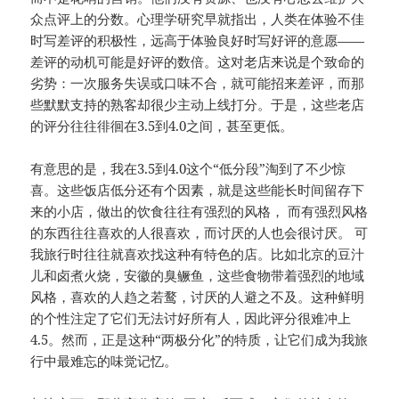
众点评上的分数。心理学研究早就指出，人类在体验不佳
时写差评的积极性，远高于体验良好时写好评的意愿——
差评的动机可能是好评的数倍。这对老店来说是个致命的
劣势：一次服务失误或口味不合，就可能招来差评，而那
些默默支持的熟客却很少主动上线打分。于是，这些老店
的评分往往徘徊在3.5到4.0之间，甚至更低。
有意思的是，我在3.5到4.0这个“低分段”淘到了不少惊
喜。这些饭店低分还有个因素，就是这些能长时间留存下
来的小店，做出的饮食往往有强烈的风格， 而有强烈风格
的东西往往喜欢的人很喜欢，而讨厌的人也会很讨厌。 可
我旅行时往往就喜欢找这种有特色的店。比如北京的豆汁
儿和卤煮火烧，安徽的臭鳜鱼，这些食物带着强烈的地域
风格，喜欢的人趋之若鹜，讨厌的人避之不及。这种鲜明
的个性注定了它们无法讨好所有人，因此评分很难冲上
4.5。然而，正是这种“两极分化”的特质，让它们成为我旅
行中最难忘的味觉记忆。