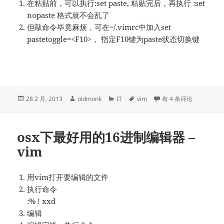
在粘贴前，可以执行:set paste, 粘贴完后，再执行 :set
nopaste 格式就不会乱了
但敲命令毕竟麻烦，可在~/.vimrc中加入set
pastetoggle=<F10>， 指定F10键为paste状态切换键
发
作
分
标
VIM粘贴时的自动缩进
28 2 月, 2013
oldmonk
IT
vim
有 4 条评论
布
者
类
签
于
osx下最好用的16进制编辑器 –
vim
用vim打开要编辑的文件
执行命令
:% ! xxd
编辑