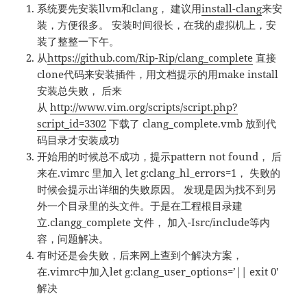
系统要先安装llvm和clang， 建议用
install-clang
来安
装，方便很多。 安装时间很长，在我的虚拟机上，安
装了整整一下午。
从
https://github.com/Rip-Rip/clang_complete
直接
clone代码来安装插件，用文档提示的用make install
安装总失败， 后来
从
http://www.vim.org/scripts/script.php?
script_id=3302
下载了 clang_complete.vmb 放到代
码目录才安装成功
开始用的时候总不成功，提示pattern not found， 后
来在.vimrc 里加入 let g:clang_hl_errors=1， 失败的
时候会提示出详细的失败原因。 发现是因为找不到另
外一个目录里的头文件。于是在工程根目录建
立.clangg_complete 文件， 加入-Isrc/include等内
容，问题解决。
有时还是会失败，后来网上查到个解决方案，
在.vimrc中加入let g:clang_user_options=’|| exit 0′
解决