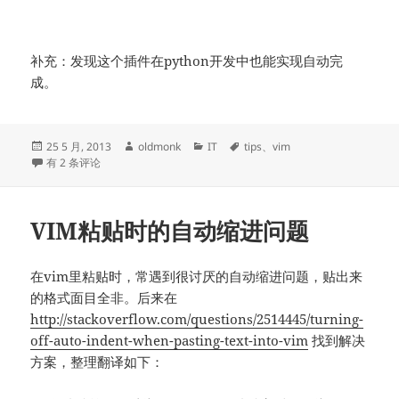
补充：发现这个插件在python开发中也能实现自动完
成。
发
作
分
标
25 5 月, 2013
oldmonk
IT
tips
、
vim
布
vim clang autocomplete插件
者
类
签
有 2 条评论
于
VIM粘贴时的自动缩进问题
在vim里粘贴时，常遇到很讨厌的自动缩进问题，贴出来
的格式面目全非。后来在
http://stackoverflow.com/questions/2514445/turning-
off-auto-indent-when-pasting-text-into-vim
找到解决
方案，整理翻译如下：