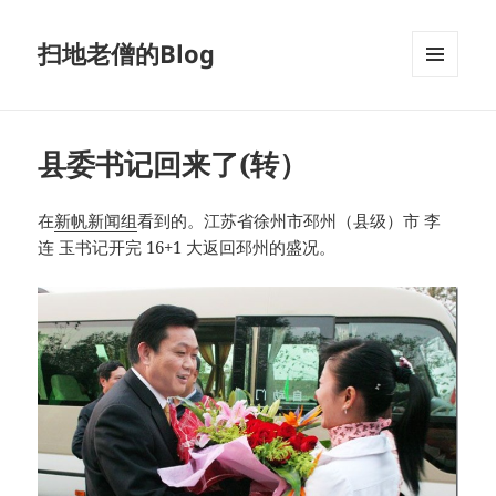
扫地老僧的Blog
菜单和
挂件
县委书记回来了(转）
在
新帆新闻组
看到的。江苏省徐州市邳州（县级）市 李
连 玉书记开完 16+1 大返回邳州的盛况。