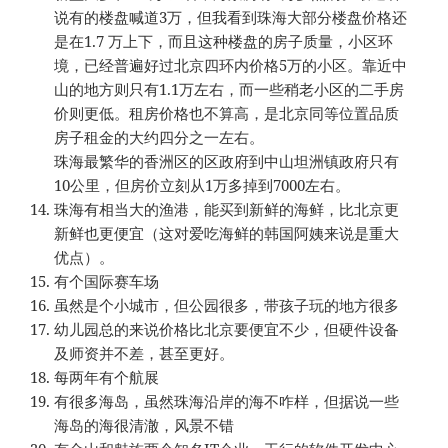
说有的楼盘喊道3万，但我看到珠海大部分楼盘价格还
是在1.7 万上下，而且这种楼盘的房子质量，小区环
境，已经普遍好过北京四环内价格5万的小区。靠近中
山的地方则只有1.1万左右，而一些稍老小区的二手房
价则更低。租房价格也不算高，是北京同等位置品质
房子租金的大约四分之一左右。
珠海最繁华的香洲区的区政府到中山坦洲镇政府只有
10公里，但房价立刻从1万多掉到7000左右。
珠海有相当大的渔港，能买到新鲜的海鲜，比北京更
新鲜也更便宜（这对爱吃海鲜的韩国阿姨来说是重大
优点）。
有个国际赛车场
虽然是个小城市，但公园很多，带孩子玩的地方很多
幼儿园总的来说价格比北京要便宜不少，但硬件设备
及师资并不差，甚至更好。
每两年有个航展
有很多海岛，虽然珠海沿岸的海不咋样，但据说一些
海岛的海很清澈，风景不错