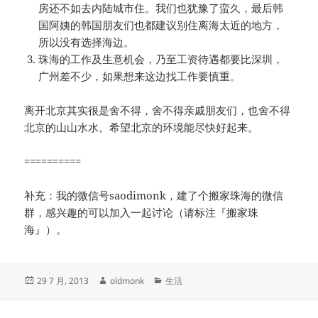
房还不如去内陆城市住。我们也犹豫了蛮久，最后韩
国阿姨的韩国朋友们也都建议别住离海太近的地方，
所以没有选择海边。
珠海的工作及生意机会，乃至工资待遇都要比深圳，
广州差不少，如果想来这边找工作要慎重。
离开北京其实很是舍不得，舍不得亲戚朋友们，也舍不得
北京的山山水水。希望北京的环境能尽快好起来。
==========
补充：我的微信号saodimonk，建了个搬家珠海的微信
群，感兴趣的可以加入一起讨论（请标注『搬家珠
海』）。
发
作
分
29 7 月, 2013
oldmonk
生活
布
者
类
于