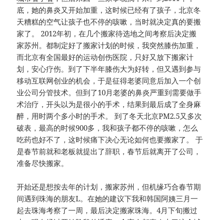
底，她的鼻炎又开始加重，这时候已经有了孩子，北京冬
天糟糕的空气让孩子也不停的咳嗽，当时就决定真的要搬
家了。 2012年初，在几个搬家待选地之间考察后决定搬
家苏州。都制定好了搬家计划的时候，我突然膝伤加重，
而北京有全国最好的运动创伤医院，只好又放下搬家计
划，安心疗伤。到了下半年膝伤大为好转，但又遇到参与
移动互联网创业的机会，于是征得老婆同意后加入一个创
业公司分管技术。但到了10月老婆的鼻炎严重到需要做手
术治疗，开头以为是很小的手术，结果到最后成了全身麻
醉，用时两个多小时的手术。 到了冬天北京PM2.5又多次
破表，最高的时候900多，我和孩子都不停的咳嗽，怎么
吃药也好不了，这时候痛下决心无论如何也要搬家了。 于
是春节前就和老板就提出了辞职，春节后就离开了公司，
准备尽快搬家。
开始还是想按去年的计划，搬家苏州，但机缘巧合春节期
间遇到珠海的朋友L。在她的建议下我和韩国阿姨三月一
起去珠海考察了一周，最后决定搬家珠海。4月下旬搬过