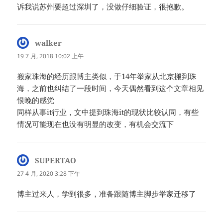
诉我说苏州要超过深圳了，没做仔细验证，很抱歉。
walker
说
道：
19 7 月, 2018 10:02 上午
搬家珠海的经历跟博主类似，于14年举家从北京搬到珠
海，之前也纠结了一段时间，今天偶然看到这个文章相见
恨晚的感觉
同样从事it行业，文中提到珠海it的现状比较认同，有些
情况可能现在也没有明显的改变，有机会交流下
SUPERTAO
说
道：
27 4 月, 2020 3:28 下午
博主过来人，学到很多，准备跟随博主脚步举家迁移了