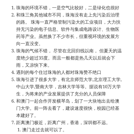
珠海的环境不错，一是空气比较好，二是绿化也很好
和珠三角其他城市不同，珠海没有走上先污染后治理
的路。 珠海一直严格管制污染大的工业项目，大力扶
持无污染的电子信息、软件与集成电路设计、生物医
药等产业。虽然换了不少市长，但重视环境的发展方
向一直没变。
珠海的气候不错， 尽管在北回归线以南， 但夏天的温
度绝少超过35度。而且一般都是热几天以后就会下
雨，又凉快下来。
遇到的每个住过珠海的人都对珠海赞不绝口
珠海引进了很多大学，有北京师范大学,北京理工大学,
中山大学,暨南大学，吉林大学等等。据说有10万大学
生，为将来的产业发展提供了充分的人员保障
和澳门一起合作开发横琴岛，划了一大块地出去给澳
门大学。前一阵去看了，建设速度很快，校园已经基
本建好了。
距离澳门极近，距离广州，香港，深圳都不远。
澳门走过去就可以了。