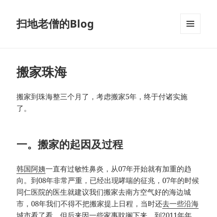
扫地老僧的Blog
菜单和
挂件
搬家珠海
搬家到珠海整三个月了，考虑搬家5年，终于付诸实施
了。
一。搬家的起因及过程
韩国阿姨
一直有过敏性鼻炎，从07年开始就有加重的趋
向。到08年非常严重，已经出现哮喘的征兆，07年的时候
同仁医院的医生就建议我们搬家去南方空气好的海边城
市，08年我们不得不把搬家提上日程，当时还
去一些沿海
城市看了看
，但后来因一些家事耽搁下来。到2011年年