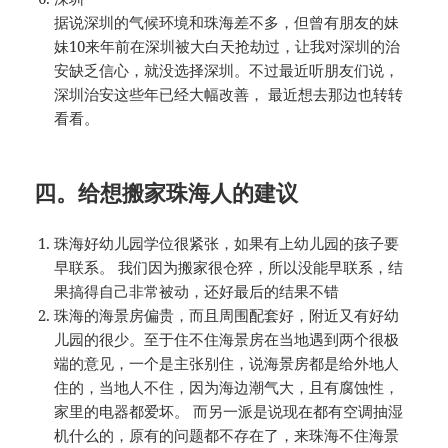
据说深圳的气候环境和珠海差不多，但曾有朋友的妹
妹10来年前在深圳被大白天抢劫过，让我对深圳的治
安缺乏信心，就没选择深圳。不过最近听朋友们说，
深圳治安这些年已经大幅改善， 最近想去那边也转转
看看。
四。给想搬家珠海人的建议
珠海好幼儿园学位很紧张，如果有上幼儿园的孩子要
早联系。 我们因为搬家很仓猝，所以没能早联系，结
果搞得自己非常被动，还好最后的结果不错
珠海的海景房偏贵，而且周围配套好，附近又有好幼
儿园的很少。至于住不住海景房在当地遇到两个很极
端的意见，一个是主张别住，说海景房都是给外地人
住的，当地人不住，因为海边潮气大，且有腐蚀性，
家里的电器都爱坏。 而另一派是说现在都有空调抽湿
机什么的，原有的问题都不存在了，来珠海不住海景