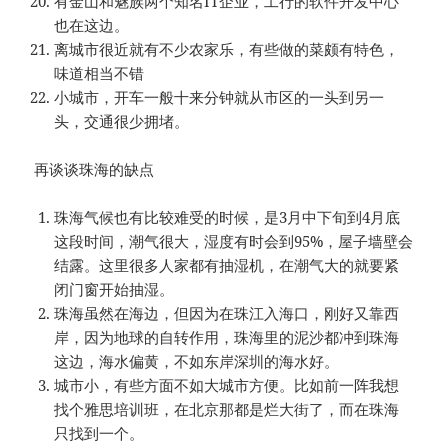
有金山和魅族两个知名IT企业，工行的软件开发中心
也在这边。
离城市很近就有不少农家乐，有些做的菜颇有特色，
味道相当不错
小城市，开车一般十来分钟就从市区的一头到另一
头，交通很少拥堵。
再谈谈珠海的缺点
珠海气候也有比较难受的时候，是3月中下旬到4月底
这段时间，潮气很大，湿度有时会到95%，屋子墙壁会
结露。这里很多人家都有抽湿机，在潮气大的就要紧
闭门窗开始抽湿。
珠海虽然在海边，但因为在珠江入海口，刚好又靠西
岸，因为地球的自转作用，珠海里的泥沙都冲到珠海
这边，海水偏黄，不如东岸深圳的海水好。
城市小，有些方面不如大城市方便。比如前一阵我想
找个雅思培训班，在北京那都是烂大街了，而在珠海
只找到一个。