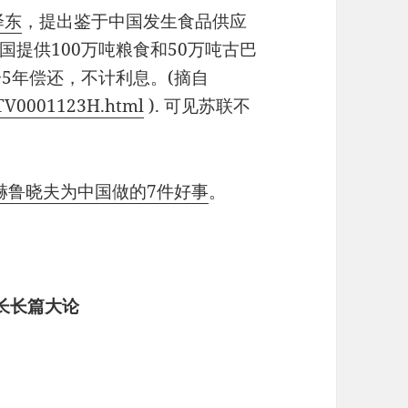
泽东
，提出鉴于中国发生食品供应
提供100万吨粮食和50万吨古巴
5年偿还，不计利息。(摘自
60TV0001123H.html
). 可见苏联不
赫鲁晓夫为中国做的7件好事
。
书长长篇大论