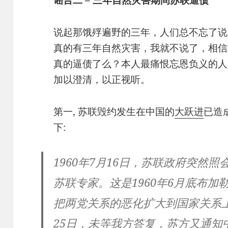
谣言二 – 三年自然灾害期间苏联逼债
说起那饿殍遍野的三年，人们总不忘了说
真的有三年自然灾害，我就不说了，相信
真的逼债了么？本人最痛恨忘恩负义的人
加以澄清，以正视听。
第一, 苏联毁约发生在中国的
大跃进
已造
下:
1960年7月16日，苏联政府突然
苏联专家。这是1960年6月底布
把两党关系的恶化扩大到国家关系
25日，未等我方答复，苏方又通知中