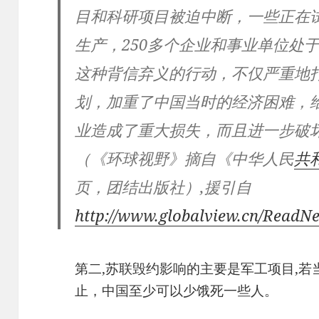
目和科研项目被迫中断，一些正在
生产，250多个企业和事业单位处
这种背信弃义的行动，不仅严重地
划，加重了中国当时的经济困难，
业造成了重大损失，而且进一步破
（《环球视野》摘自《中华人民
共
页，团结出版社）,援引自
http://www.globalview.cn/Read
第二,苏联毁约影响的主要是军工项目,
止，中国至少可以少饿死一些人。