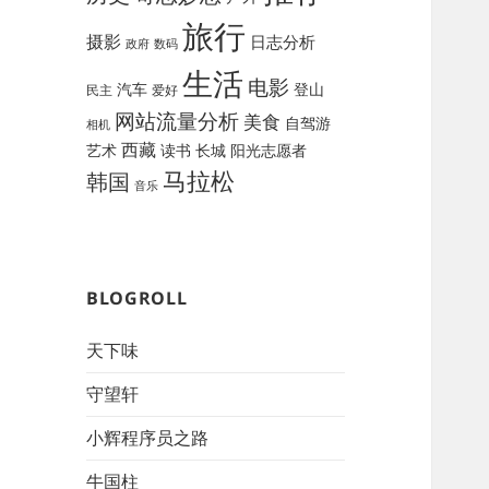
旅行
摄影
日志分析
政府
数码
生活
电影
汽车
登山
民主
爱好
网站流量分析
美食
自驾游
相机
西藏
艺术
读书
长城
阳光志愿者
马拉松
韩国
音乐
BLOGROLL
天下味
守望轩
小辉程序员之路
牛国柱