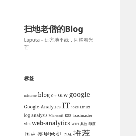
扫地老僧的Blog
Laputa – 远方地平线，闪耀着光
芒
标签
google
blog
GFW
adsense
C++
IT
Google-Analytics
joke
Linux
log-analysis
RSS
toastmaster
Microsoft
web-analytics
vim
印度
WIFI
其他
推荐
历史
奇思妙想
户外