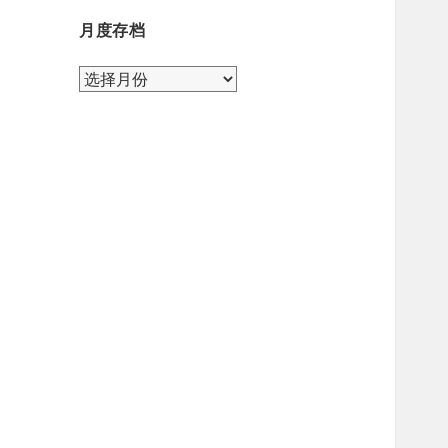
月度存档
月
度
存
档