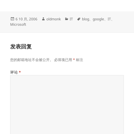
发
作
分
标
6 10 月, 2006
oldmonk
IT
blog
、
google
、
IT
、
布
者
类
签
Microsoft
于
发表回复
您的邮箱地址不会被公开。
必填项已用
*
标注
评论
*