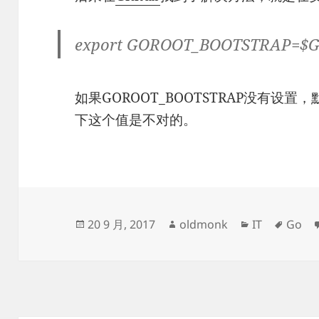
export GOROOT_BOOTSTRAP=$
如果GOROOT_BOOTSTRAP没有设置，
下这个值是不对的。
发
作
分
标
20 9 月, 2017
oldmonk
IT
Go
布
者
类
签
于