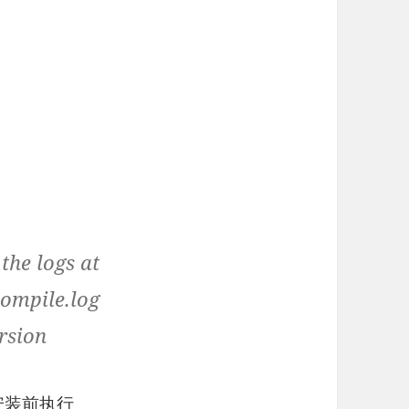
the logs at
compile.log
rsion
安装前执行