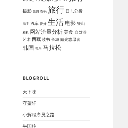
旅行
摄影
日志分析
政府
数码
生活
电影
汽车
登山
民主
爱好
网站流量分析
美食
自驾游
相机
西藏
艺术
读书
长城
阳光志愿者
马拉松
韩国
音乐
BLOGROLL
天下味
守望轩
小辉程序员之路
牛国柱