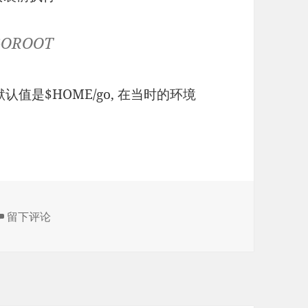
GOROOT
默认值是$HOME/go, 在当时的环境
于解决GVM中安装go1.9 Compile失败问题
留下评论