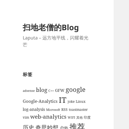
扫地老僧的Blog
Laputa – 远方地平线，闪耀着光
芒
标签
google
blog
GFW
adsense
C++
IT
Google-Analytics
joke
Linux
log-analysis
RSS
toastmaster
Microsoft
web-analytics
vim
印度
WIFI
其他
推荐
历史
奇思妙想
户外