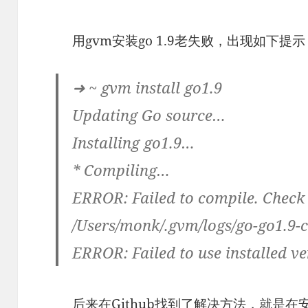
用gvm安装go 1.9老失败，出现如下提示
➜ ~ gvm install go1.9
Updating Go source…
Installing go1.9…
* Compiling…
ERROR: Failed to compile. Check 
/Users/monk/.gvm/logs/go-go1.9-
ERROR: Failed to use installed ve
后来在
Github
找到了解决方法，就是在