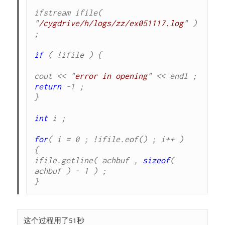
ifstream ifile( 
"
/cygdrive/h/logs/zz/ex051117.log
" ) 
;

if
 ( !ifile ) {

cout << "
error in opening
return
 -1 ;

}

int
 i ;

for
( i = 0 ; !ifile.eof() ; i++ )

{

ifile.getline( achbuf , 
sizeof
( 
achbuf ) - 1 ) ;

}
这个过程用了51秒